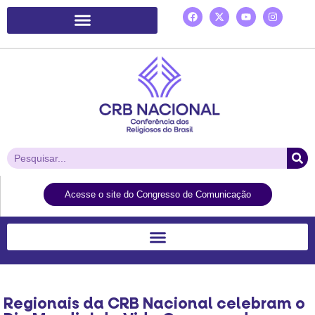
Plataforma de Ação Laudato Si’
Acesse o site do Congresso de Comunicação
Regionais da CRB Nacional celebram o