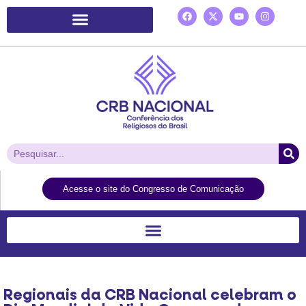
Plataforma de Ação Laudato Si’
Acesse o site do Congresso de Comunicação
Regionais da CRB Nacional celebram o