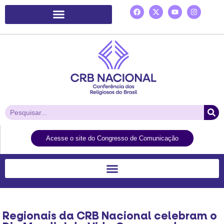
Plataforma de Ação Laudato Si’
Acesse o site do Congresso de Comunicação
Regionais da CRB Nacional celebram o