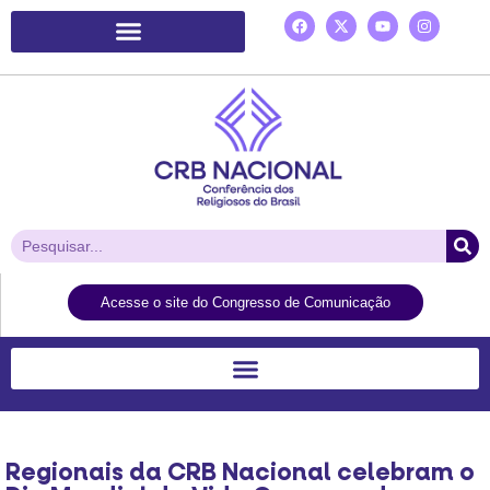
Plataforma de Ação Laudato Si’
Acesse o site do Congresso de Comunicação
Regionais da CRB Nacional celebram o