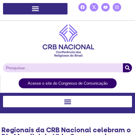
Plataforma de Ação Laudato Si’
Acesse o site do Congresso de Comunicação
Regionais da CRB Nacional celebram o