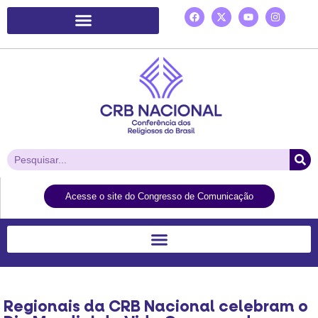
Plataforma de Ação Laudato Si’
Acesse o site do Congresso de Comunicação
Regionais da CRB Nacional celebram o