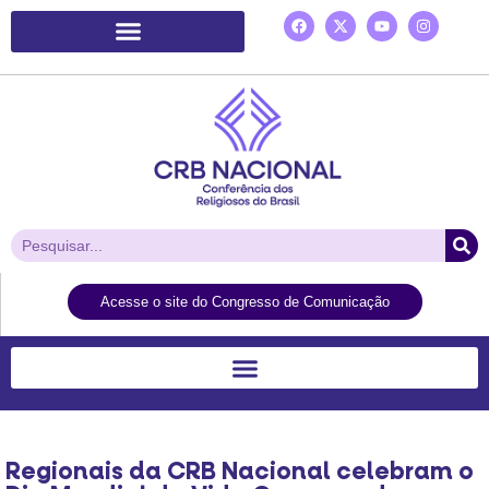
Plataforma de Ação Laudato Si’
Acesse o site do Congresso de Comunicação
Regionais da CRB Nacional celebram o