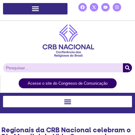
Plataforma de Ação Laudato Si’
Acesse o site do Congresso de Comunicação
Regionais da CRB Nacional celebram o