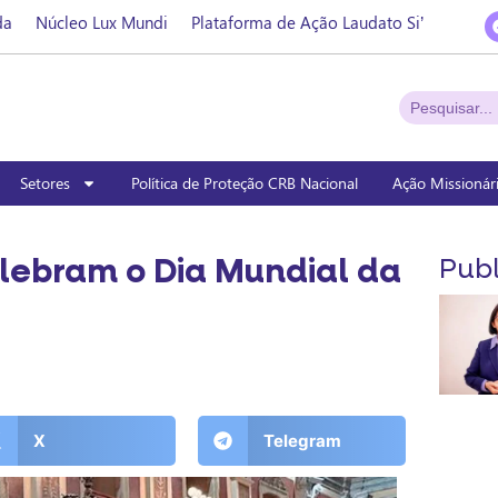
da
Núcleo Lux Mundi
Plataforma de Ação Laudato Si’
Setores
Política de Proteção CRB Nacional
Ação Missionár
lebram o Dia Mundial da
Publ
X
Telegram