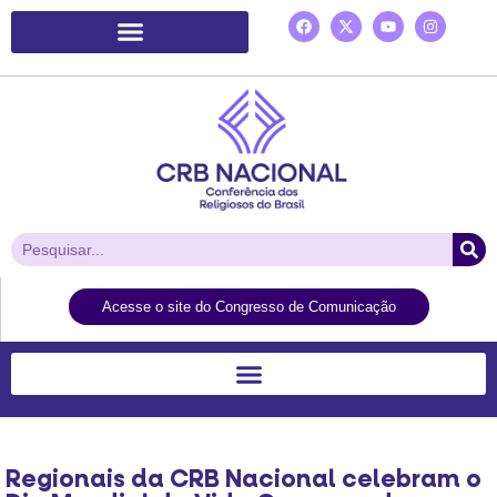
Plataforma de Ação Laudato Si’
Acesse o site do Congresso de Comunicação
Regionais da CRB Nacional celebram o