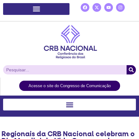
Plataforma de Ação Laudato Si’
Acesse o site do Congresso de Comunicação
Regionais da CRB Nacional celebram o