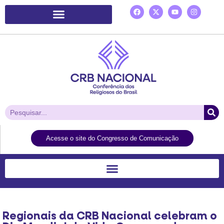
Plataforma de Ação Laudato Si’
Acesse o site do Congresso de Comunicação
Regionais da CRB Nacional celebram o