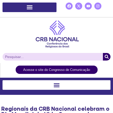
Plataforma de Ação Laudato Si’
Acesse o site do Congresso de Comunicação
Regionais da CRB Nacional celebram o