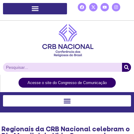
Plataforma de Ação Laudato Si’
Acesse o site do Congresso de Comunicação
Regionais da CRB Nacional celebram o