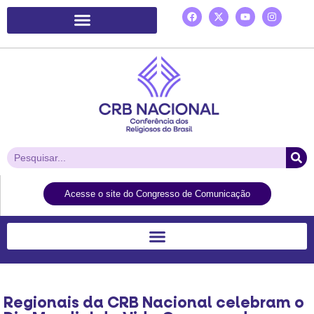
Plataforma de Ação Laudato Si’
Acesse o site do Congresso de Comunicação
Regionais da CRB Nacional celebram o