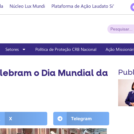
da
Núcleo Lux Mundi
Plataforma de Ação Laudato Si’
Setores
Política de Proteção CRB Nacional
Ação Missionár
lebram o Dia Mundial da
Publ
X
Telegram