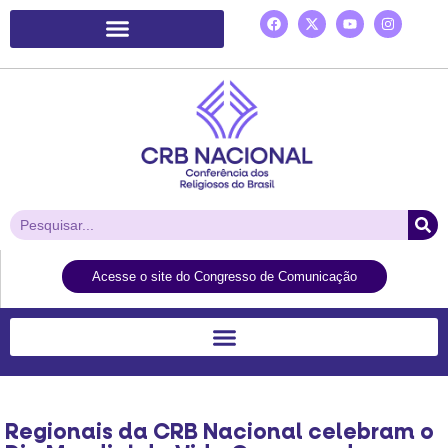
Plataforma de Ação Laudato Si’
Acesse o site do Congresso de Comunicação
Regionais da CRB Nacional celebram o