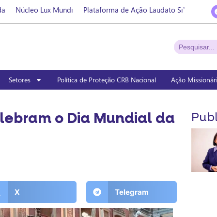
da
Núcleo Lux Mundi
Plataforma de Ação Laudato Si’
Setores
Política de Proteção CRB Nacional
Ação Missionár
lebram o Dia Mundial da
Publ
X
Telegram