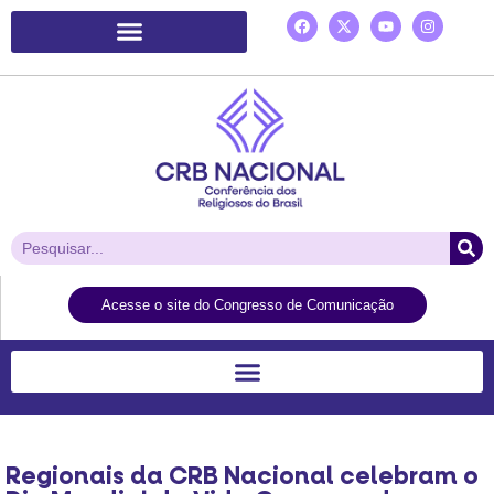
Plataforma de Ação Laudato Si’
Acesse o site do Congresso de Comunicação
Regionais da CRB Nacional celebram o