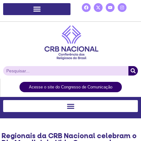
Plataforma de Ação Laudato Si’
Acesse o site do Congresso de Comunicação
Regionais da CRB Nacional celebram o