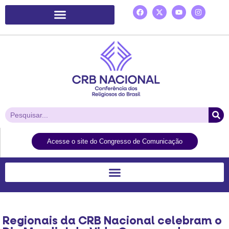
Plataforma de Ação Laudato Si’
Acesse o site do Congresso de Comunicação
Regionais da CRB Nacional celebram o