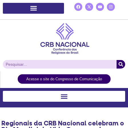
Plataforma de Ação Laudato Si’
Acesse o site do Congresso de Comunicação
Regionais da CRB Nacional celebram o