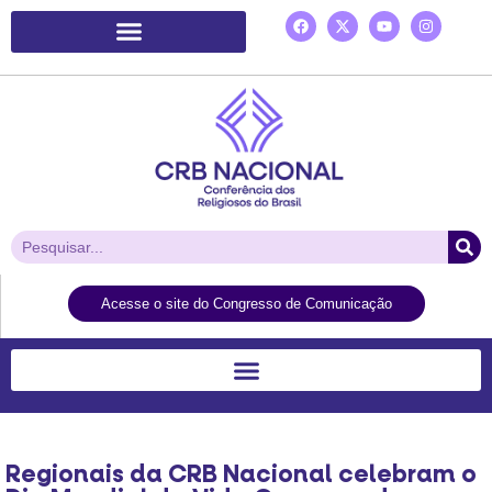
Plataforma de Ação Laudato Si’
Acesse o site do Congresso de Comunicação
Regionais da CRB Nacional celebram o