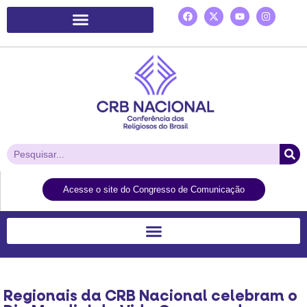
Plataforma de Ação Laudato Si’
Acesse o site do Congresso de Comunicação
Regionais da CRB Nacional celebram o