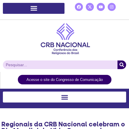
Plataforma de Ação Laudato Si’
Acesse o site do Congresso de Comunicação
Regionais da CRB Nacional celebram o