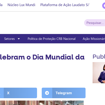
da
Núcleo Lux Mundi
Plataforma de Ação Laudato Si’
Setores
Política de Proteção CRB Nacional
Ação Missionár
lebram o Dia Mundial da
Publ
X
Telegram