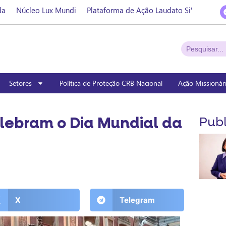
da
Núcleo Lux Mundi
Plataforma de Ação Laudato Si’
Setores
Política de Proteção CRB Nacional
Ação Missionár
lebram o Dia Mundial da
Publ
X
Telegram