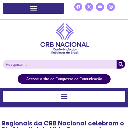
Plataforma de Ação Laudato Si’
Acesse o site do Congresso de Comunicação
Regionais da CRB Nacional celebram o