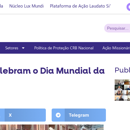
da
Núcleo Lux Mundi
Plataforma de Ação Laudato Si’
Setores
Política de Proteção CRB Nacional
Ação Missionár
lebram o Dia Mundial da
Publ
X
Telegram