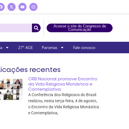
Acesse o site do Congresso de
Comunicação
ia
27° AGE
Parcerias
Fale conosco
icações recentes
CRB Nacional promove Encontro
da Vida Religiosa Monástica e
Contemplativa
A Conferência dos Religiosos do Brasil
realizou, nesta terça-feira, 4 de agosto,
o Encontro da Vida Religiosa Monástica
e Contemplativa,