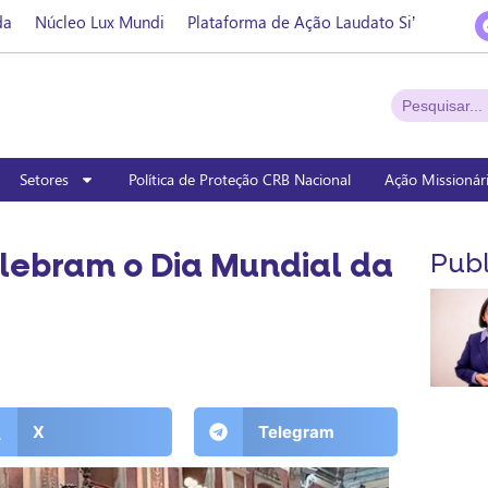
da
Núcleo Lux Mundi
Plataforma de Ação Laudato Si’
Setores
Política de Proteção CRB Nacional
Ação Missionár
lebram o Dia Mundial da
Publ
X
Telegram