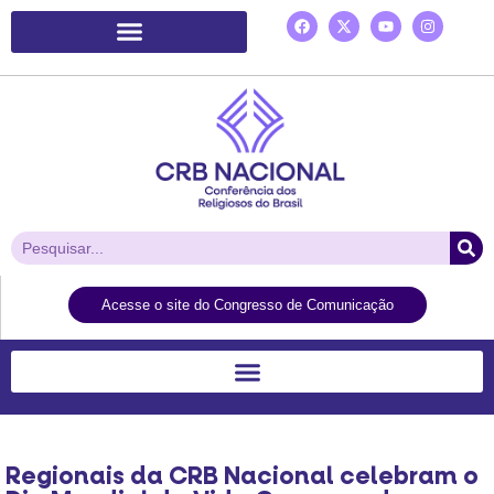
Plataforma de Ação Laudato Si’
Acesse o site do Congresso de Comunicação
Regionais da CRB Nacional celebram o