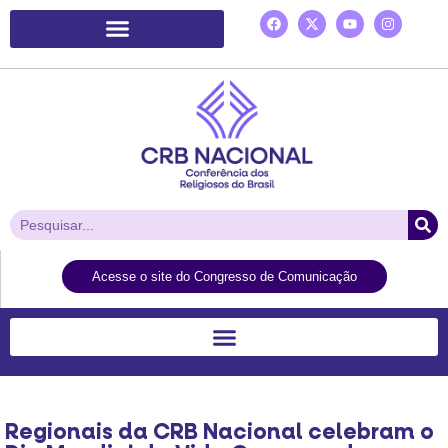
Plataforma de Ação Laudato Si’
Acesse o site do Congresso de Comunicação
Regionais da CRB Nacional celebram o