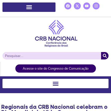
Plataforma de Ação Laudato Si’
Acesse o site do Congresso de Comunicação
Regionais da CRB Nacional celebram o