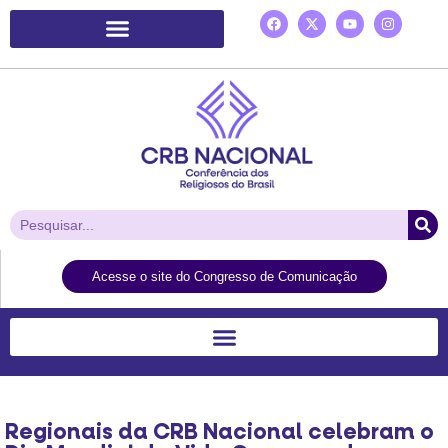
Plataforma de Ação Laudato Si’
Acesse o site do Congresso de Comunicação
Regionais da CRB Nacional celebram o