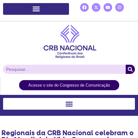
Plataforma de Ação Laudato Si’
Acesse o site do Congresso de Comunicação
Regionais da CRB Nacional celebram o