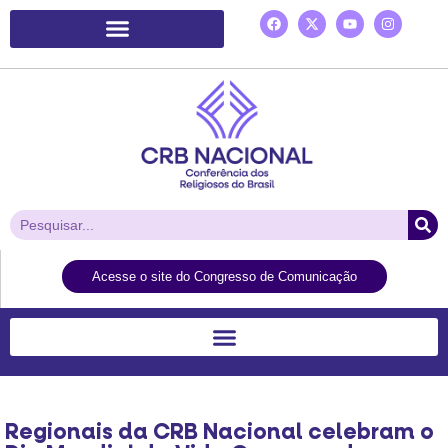
Plataforma de Ação Laudato Si’
Acesse o site do Congresso de Comunicação
Regionais da CRB Nacional celebram o