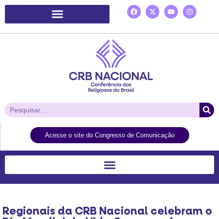
Plataforma de Ação Laudato Si’
Acesse o site do Congresso de Comunicação
Regionais da CRB Nacional celebram o