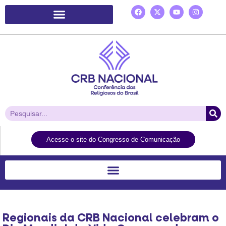
Plataforma de Ação Laudato Si’
Acesse o site do Congresso de Comunicação
Regionais da CRB Nacional celebram o