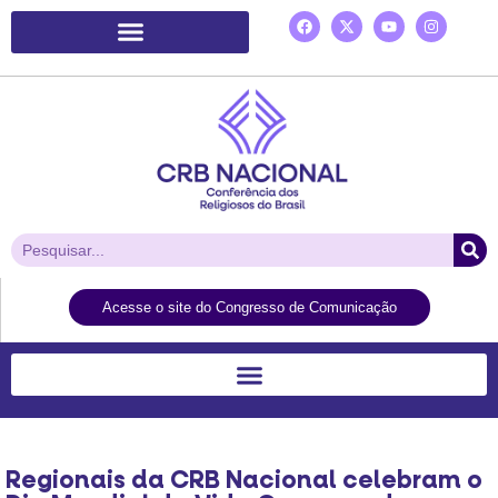
Plataforma de Ação Laudato Si’
Acesse o site do Congresso de Comunicação
Regionais da CRB Nacional celebram o