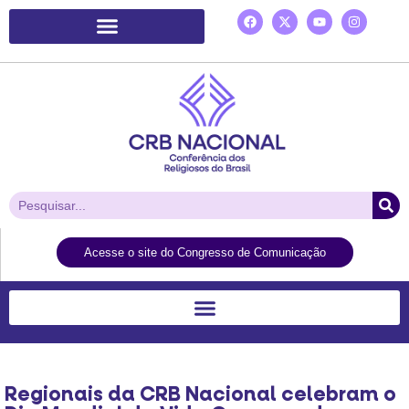
Plataforma de Ação Laudato Si’
Acesse o site do Congresso de Comunicação
Regionais da CRB Nacional celebram o