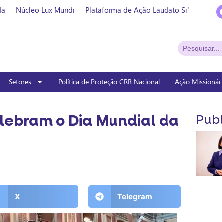
da
Núcleo Lux Mundi
Plataforma de Ação Laudato Si’
Setores
Política de Proteção CRB Nacional
Ação Missionár
lebram o Dia Mundial da
Publ
X
Telegram