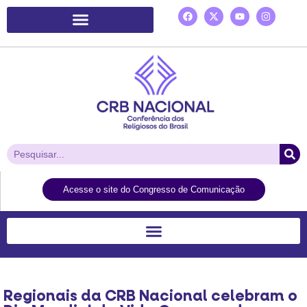
Plataforma de Ação Laudato Si’
Acesse o site do Congresso de Comunicação
Regionais da CRB Nacional celebram o