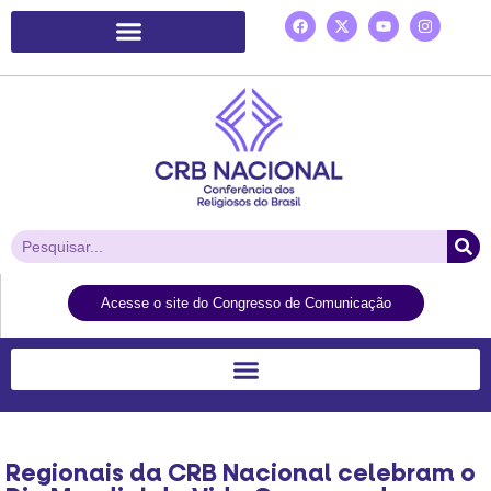
Plataforma de Ação Laudato Si’
Acesse o site do Congresso de Comunicação
Regionais da CRB Nacional celebram o