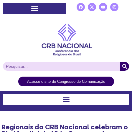
Plataforma de Ação Laudato Si’
Acesse o site do Congresso de Comunicação
Regionais da CRB Nacional celebram o