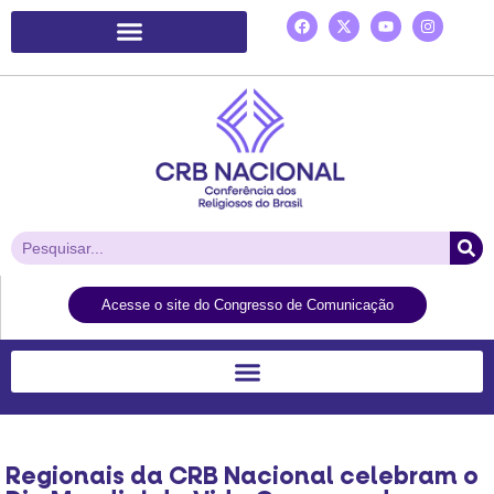
Plataforma de Ação Laudato Si’
Acesse o site do Congresso de Comunicação
Regionais da CRB Nacional celebram o