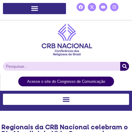
Plataforma de Ação Laudato Si’
Acesse o site do Congresso de Comunicação
Regionais da CRB Nacional celebram o