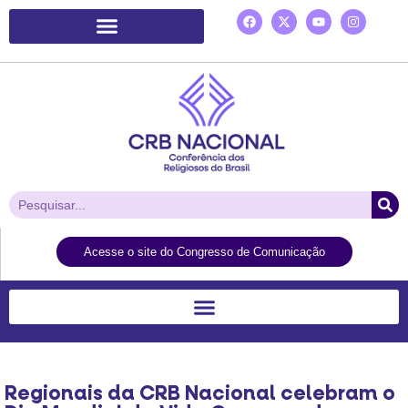
Plataforma de Ação Laudato Si’
Acesse o site do Congresso de Comunicação
Regionais da CRB Nacional celebram o