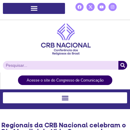
Plataforma de Ação Laudato Si’
Acesse o site do Congresso de Comunicação
Regionais da CRB Nacional celebram o