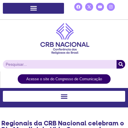
Plataforma de Ação Laudato Si’
Acesse o site do Congresso de Comunicação
Regionais da CRB Nacional celebram o