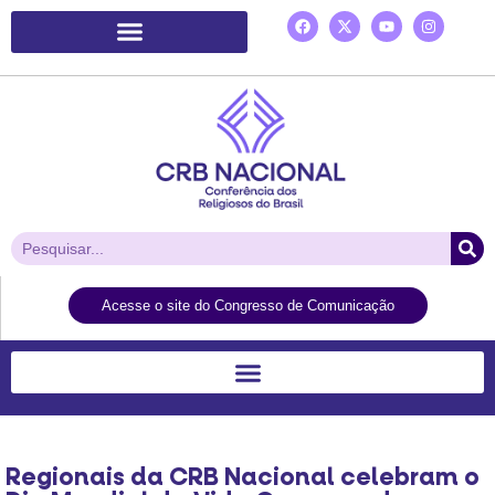
Plataforma de Ação Laudato Si’
Acesse o site do Congresso de Comunicação
Regionais da CRB Nacional celebram o